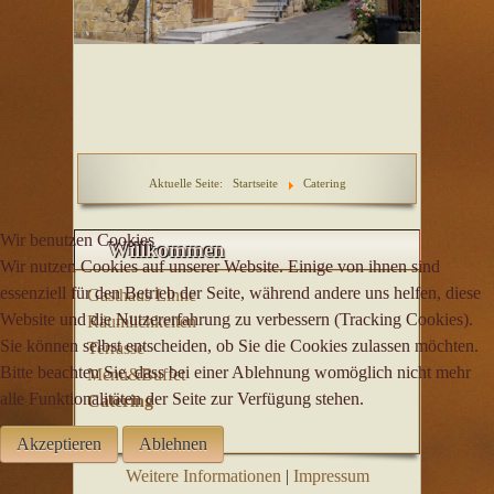
Anfahrt
Aktuelle Seite:
Startseite
Catering
Wir benutzen Cookies
Willkommen
Wir nutzen Cookies auf unserer Website. Einige von ihnen sind
essenziell für den Betrieb der Seite, während andere uns helfen, diese
Gasthaus Linne
Website und die Nutzererfahrung zu verbessern (Tracking Cookies).
Räumlichkeiten
Sie können selbst entscheiden, ob Sie die Cookies zulassen möchten.
Terrasse
Bitte beachten Sie, dass bei einer Ablehnung womöglich nicht mehr
Menü&Buffet
alle Funktionalitäten der Seite zur Verfügung stehen.
Catering
Akzeptieren
Ablehnen
Weitere Informationen
|
Impressum